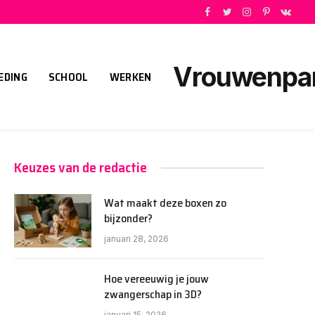
Facebook
Twitter
Instagram
Pinterest
VKont
Vrouwenpart
EDING
SCHOOL
WERKEN
Keuzes van de redactie
Wat maakt deze boxen zo
bijzonder?
januari 28, 2026
Hoe vereeuwig je jouw
zwangerschap in 3D?
januari 15, 2026