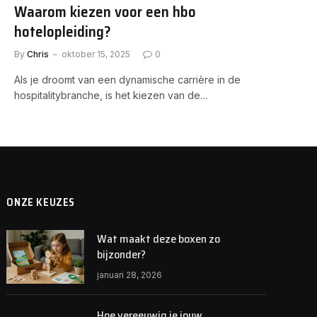
Waarom kiezen voor een hbo
hotelopleiding?
By
Chris
oktober 15, 2025
0
Als je droomt van een dynamische carrière in de
hospitalitybranche, is het kiezen van de…
ONZE KEUZES
Wat maakt deze boxen zo
bijzonder?
januari 28, 2026
Hoe vereeuwig je jouw