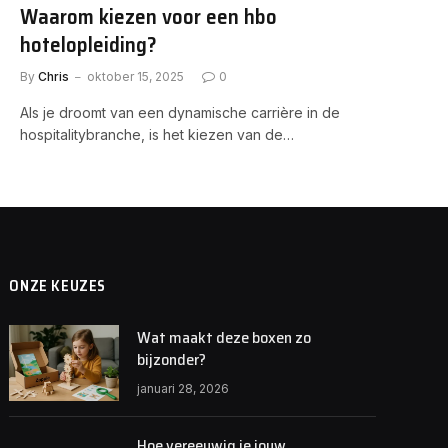
Waarom kiezen voor een hbo
hotelopleiding?
By
Chris
oktober 15, 2025
0
Als je droomt van een dynamische carrière in de
hospitalitybranche, is het kiezen van de…
ONZE KEUZES
Wat maakt deze boxen zo
bijzonder?
januari 28, 2026
Hoe vereeuwig je jouw